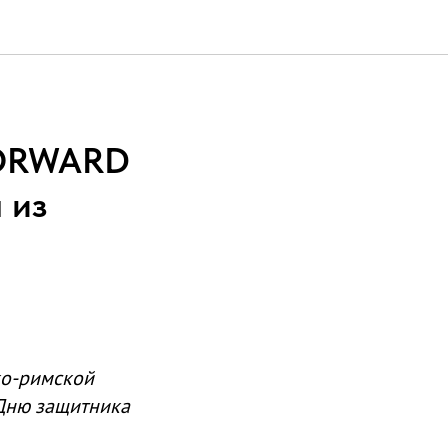
FORWARD
 из
ко-римской
Дню защитника