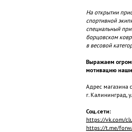
На открытии при
спортивной экип
специальный приз
борцовском ковре
в весовой катего
Выражаем огром
мотивацию наши
Адрес магазина 
г. Калининград, у
Соц.сети:
https://vk.com/c
https://t.me/forw