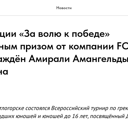
Новости
ции «За волю к победе»
ным призом от компании 
аждён Амирали Амангельды
на
тлогорске состоялся Всероссийский турнир по гре
адших юношей и юношей до 16 лет, посвящённый 