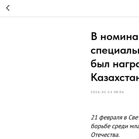
В номина
специаль
был нагр
Казахста
2026-02-23 08:06
21 февраля в Све
борьбе среди мл
Отечества.