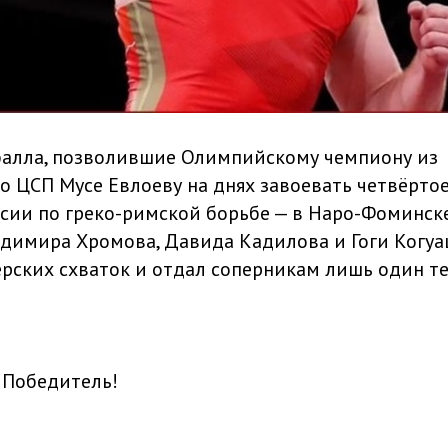
балла, позволившие Олимпийскому чемпиону из
о ЦСП Мусе Евлоеву на днях завоевать четвёрто
сии по греко-римской борьбе — в Наро-Фоминск
димира Хромова, Давида Кадилова и Гоги Когу
ерских схваток и отдал соперникам лишь один т
 Победитель!