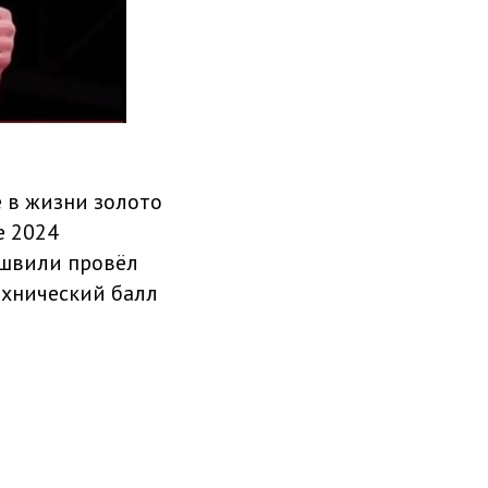
е в жизни золото
е 2024
ашвили провёл
ехнический балл