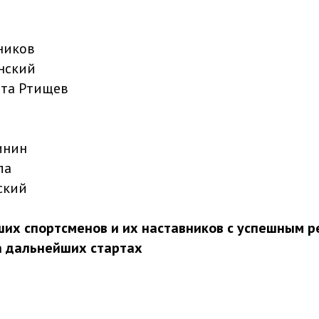
ников
нский
ита Ртищев
инин
ла
ский
их спортсменов и их наставников с успешным р
а дальнейших стартах