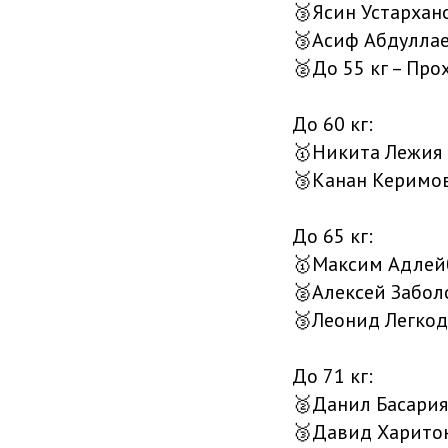
🥉Ясин Устархан
🥉Асиф Абдулла
🥈До 55 кг – Пр
До 60 кг:
🥇Никита Лежия
🥉Канан Керимо
До 65 кг:
🥇Максим Адлей
🥈Алексей Забо
🥉Леонид Легко
До 71 кг:
🥈Данил Басария
🥉Давид Харито