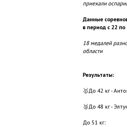
приехали оспарив
Данные соревнов
в период с 22 по 
18 медалей разн
области
Результаты:
🥇До 42 кг - Ант
🥉До 48 кг - Элт
До 51 кг: