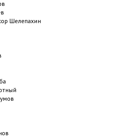
ов
ев
охор Шелепахин
в
ба
лотный
думов
нов