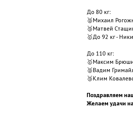
До 80 кг:
🥈Михаил Рогож
🥉Матвей Стащи
🥇До 92 кг - Ник
До 110 кг:
🥇Максим Брюш
🥈Вадим Гримай
🥉Клим Ковалев
Поздравляем наш
Желаем удачи н