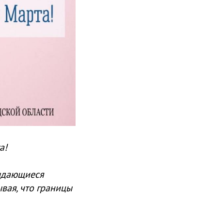
а!
выдающиеся
вая, что границы