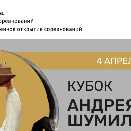
а.
соревнований
венное открытие соревнований