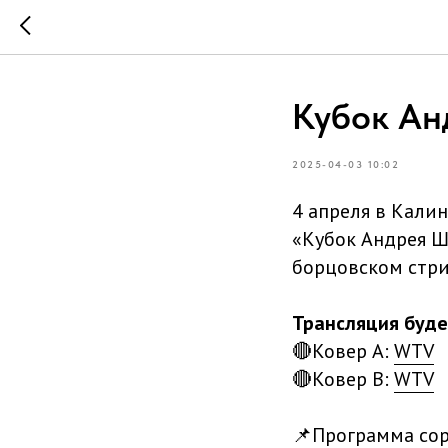
Кубок Ан
2025-04-03 10:02
4 апреля в Кали
«Кубок Андрея Ш
борцовском стр
Трансляция буде
🔴Ковер A:
WTV
🔴Ковер B:
WTV
📌Программа со