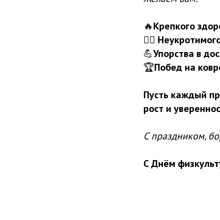
🔥
Крепкого здор
🤼‍♂️
Неукротимого
💪
Упорства в до
🏆
Побед на ковр
Пусть каждый пр
рост и увереннос
С праздником, бо
С Днём физкульт