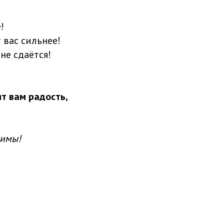
!
 вас сильнее!
не сдаётся!
т вам радость,
димы!