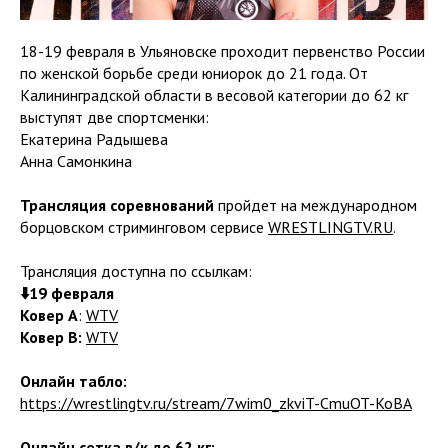
18-19 февраля в Ульяновске проходит первенство России
по женской борьбе среди юниорок до 21 года. От
Калининградской области в весовой категории до 62 кг
выступят две спортсменки:
Екатерина Радышева
Анна Самонкина
Трансляция соревнований
пройдет на международном
борцовском стриминговом сервисе
WRESTLINGTV.RU
.
Трансляция доступна по ссылкам:
⬇️19 февраля
Ковер А
:
WTV
Ковер В:
WTV
Онлайн табло:
https://wrestlingtv.ru/stream/7wim0_zkviT-CmuOT-KoBA
Онлайн сетка в/к до 62 кг: