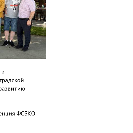
 и
градской
 развитию
ренция ФСБКО.