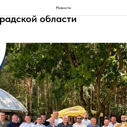
большого борцовского брат
Новости
радской области