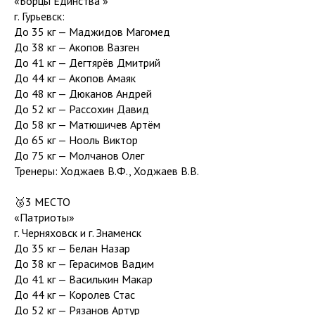
«Борцы Единства »
г. Гурьевск:
До 35 кг — Маджидов Магомед
До 38 кг — Акопов Вазген
До 41 кг — Дегтярёв Дмитрий
До 44 кг — Акопов Амаяк
До 48 кг — Дюканов Андрей
До 52 кг — Рассохин Давид
До 58 кг — Матюшичев Артём
До 65 кг — Нооль Виктор
До 75 кг — Молчанов Олег
Тренеры: Ходжаев В.Ф., Ходжаев В.В.
🥉3 МЕСТО
«Патриоты»
г. Черняховск и г. Знаменск
До 35 кг — Белан Назар
До 38 кг — Герасимов Вадим
До 41 кг — Василькин Макар
До 44 кг — Королев Стас
До 52 кг — Рязанов Артур