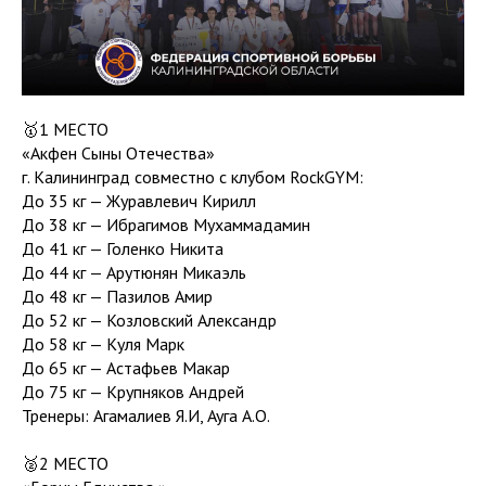
🥇1 МЕСТО
«Акфен Сыны Отечества»
г. Калининград совместно с клубом RockGYM:
До 35 кг — Журавлевич Кирилл
До 38 кг — Ибрагимов Мухаммадамин
До 41 кг — Голенко Никита
До 44 кг — Арутюнян Микаэль
До 48 кг — Пазилов Амир
До 52 кг — Козловский Александр
До 58 кг — Куля Марк
До 65 кг — Астафьев Макар
До 75 кг — Крупняков Андрей
Тренеры: Агамалиев Я.И, Ауга А.О.
🥈2 МЕСТО