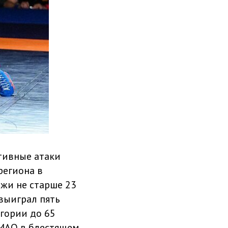
ативные атаки
региона в
жи не старше 23
выиграл пять
егории до 65
ХМАО в блестящем