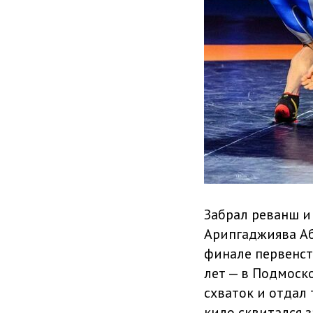
Забрал реванш и
Арипгаджиява Аб
финале первенст
лет — в Подмоск
схваток и отдал
кило сквитался 