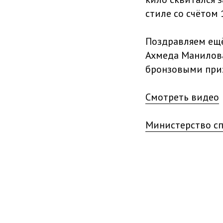
стиле со счётом 
Поздравляем ещё
Ахмеда Манилова
бронзовыми приз
Смотреть видео
Министерство сп