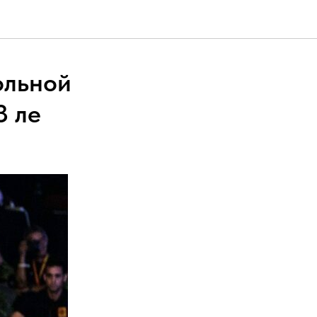
ольной
3 ле