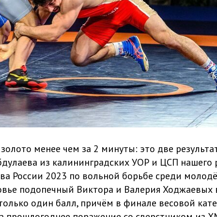
 золото менее чем за 2 минуты: это две результ
дулаева из калининградских УОР и ЦСП нашего 
ва России 2023 по вольной борьбе среди молодё
овье подопечный Виктора и Валерия Ходжаевых 
 только один балл, причём в финале весовой кат
за прошлогоднее поражение со сверстником из 