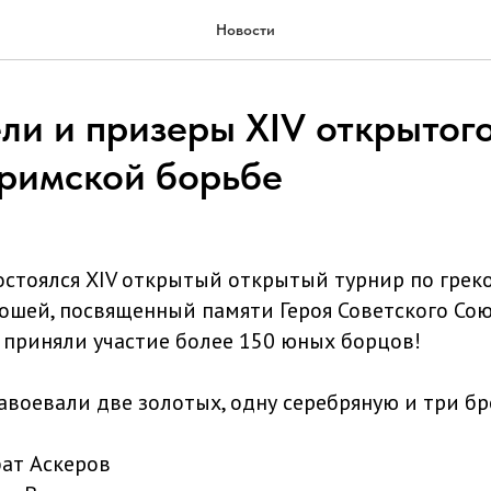
Новости
ли и призеры XIV открытог
-римской борьбе
состоялся XIV открытый открытый турнир по грек
шей, посвященный памяти Героя Советского Союза
 приняли участие более 150 юных борцов!
авоевали две золотых, одну серебряную и три б
бат Аскеров