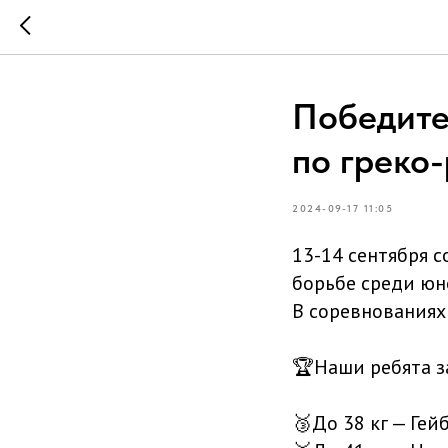
Победите
по греко
2024-09-17 11:05
13-14 сентября 
борьбе среди юно
В соревнованиях
🏆Наши ребята з
🥉До 38 кг — Гей