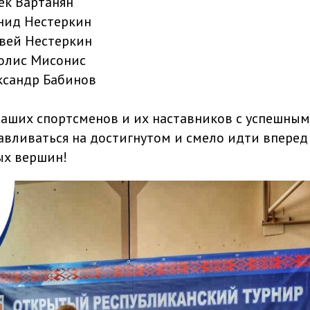
ек Вартанян
онид Нестеркин
твей Нестеркин
ролис Мисонис
ександр Бабинов
аших спортсменов и их наставников с успешным
авливаться на достигнутом и смело идти вперед
ых вершин!