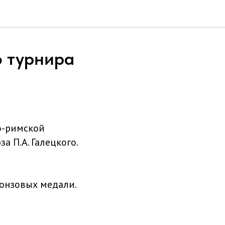
о турнира
о-римской
 П.А. Галецкого.
ронзовых медали.