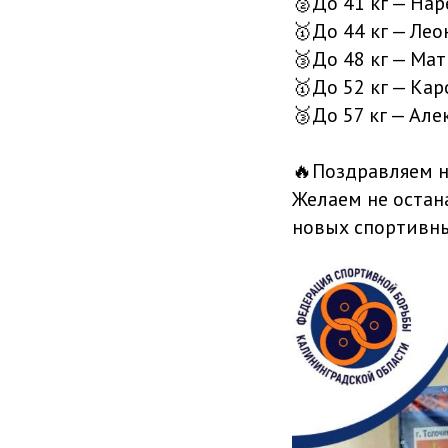
🥈До 41 кг — Нар
🥇До 44 кг — Ле
🥉До 48 кг — Ма
🥇До 52 кг — Ка
🥉До 57 кг — Ал
🔥Поздравляем н
Желаем не остан
новых спортивн