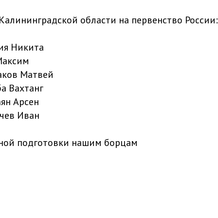
Калининградской области на первенство России:
жия Никита
 Максим
даков Матвей
ба Вахтанг
аян Арсен
ачев Иван
ной подготовки нашим борцам