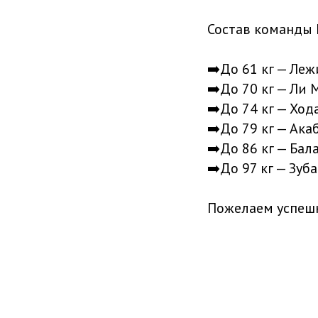
Состав команды 
➡️До 61 кг — Ле
➡️До 70 кг — Ли
➡️До 74 кг — Хо
➡️До 79 кг — Ака
➡️До 86 кг — Бал
➡️До 97 кг — Зуб
Пожелаем успеш